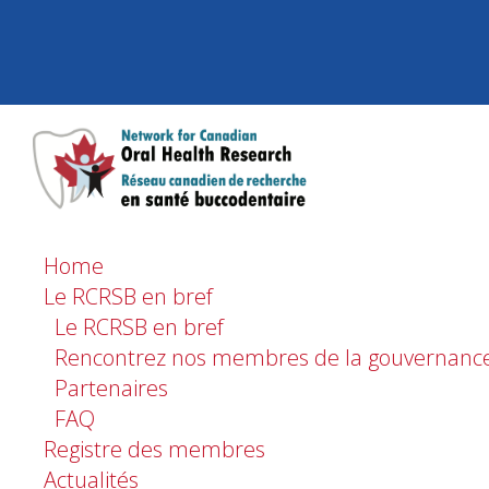
Home
Le RCRSB en bref
Le RCRSB en bref
Rencontrez nos membres de la gouvernanc
Partenaires
FAQ
Registre des membres
Actualités