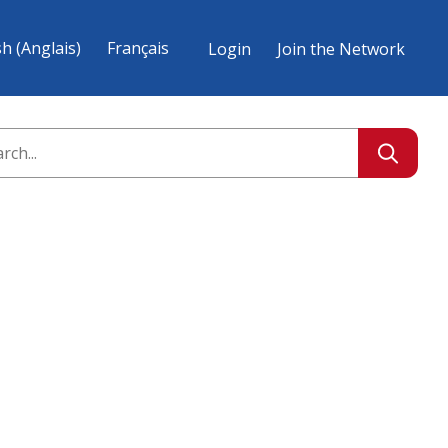
sh
(
Anglais
)
Français
Login
Join the Network