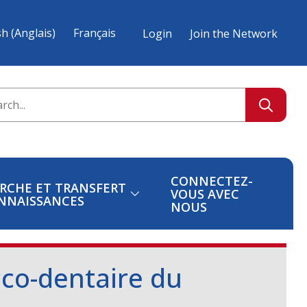
sh
(
Anglais
)
Français
Login
Join the Network
CONNECTEZ-
RCHE ET TRANSFERT
VOUS AVEC
NNAISSANCES
NOUS
cco-dentaire du