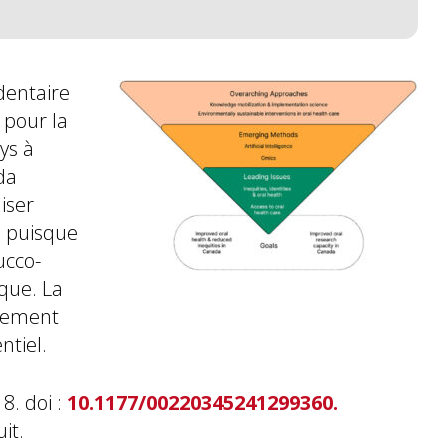
dentaire
 pour la
ys à
da
iser
, puisque
ucco-
que. La
ppement
ntiel.
8. doi :
10.1177/00220345241299360.
it.