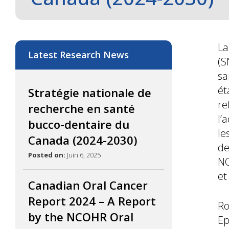
La
Latest Research News
(S
sa
ét
Stratégie nationale de
re
recherche en santé
l’
bucco-dentaire du
le
Canada (2024-2030)
de
Posted on:
Juin 6, 2025
NO
et
Canadian Oral Cancer
Report 2024 – A Report
Ro
by the NCOHR Oral
Ep